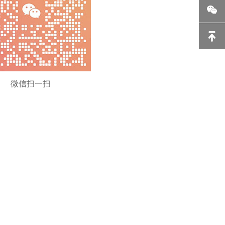
微信扫一扫