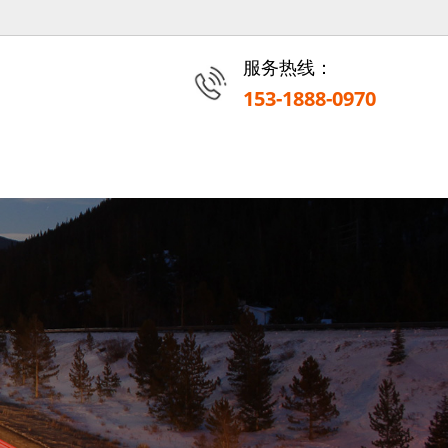
服务热线：
153-1888-0970